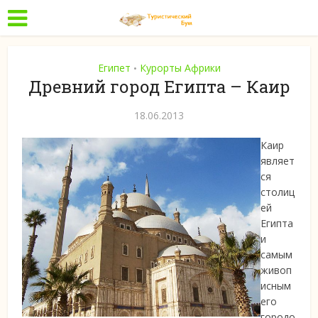
Египет
Курорты Африки
•
Древний город Египта – Каир
18.06.2013
Каир
являет
ся
столиц
ей
Египта
и
самым
живоп
исным
его
городо