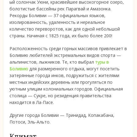
ый солончак Уюни, красивейшее высокогорное озеро,
болотистые бассейны рек Парагвай и Амазонка.
Рекорды Боливии — 37 официальных языков,
изолированность, удаленность и нереальное
количество переворотов, как для одной небольшой
страны. Начиная с 1825 года, их было более 200!
Расположенность среди горных массивов привлекает в
Боливию любителей экстремальных видов спорта —
альпинистов, лыжников. Те, кто выбрал
туры в
Боливию
для размеренного отдыха, могут посетить
затерянные города инков, подружиться с жителями
местных индейских деревень или прогуляться по
уютным улицам колониальных городов. Официальная
столица — Сукре, но резиденция правительства
находится в Ла-Пасе.
Другие города Боливии — Тринидад, Копакабана,
Потоси, Эль-Альто.
Климат