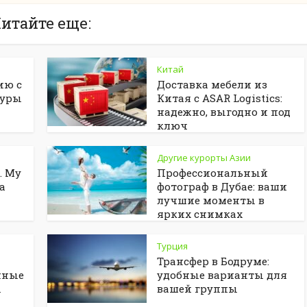
итайте еще:
Китай
ию с
Доставка мебели из
туры
Китая с ASAR Logistics:
надежно, выгодно и под
ключ
Другие курорты Азии
. My
Профессиональный
ta
фотограф в Дубае: ваши
лучшие моменты в
ярких снимках
Турция
Трансфер в Бодруме:
нные
удобные варианты для
ы
вашей группы