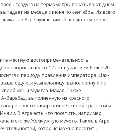
по апрель градуся на термометры показывают днем
 выпадает на месеца с июня по сентябрь. Из всего
тдыхать в Агре лучше зимой, когда там тепло,
дите местную достопримечательность
вр творился целых 12 лет с участием более 20
тносится к периоду правления императора Шах-
озвышающуюся усыпальницу, выполненную по
ь своей жены Мумтаз-Махал. Также
 Акбарабад, выполненную из красного
Сикандре просто завораживает своей красотой и
Индии. В Агре есть что посетить, например
на и его же Жемчужную мечеть. Также в Агре
ечательностей, которые можно посетить,