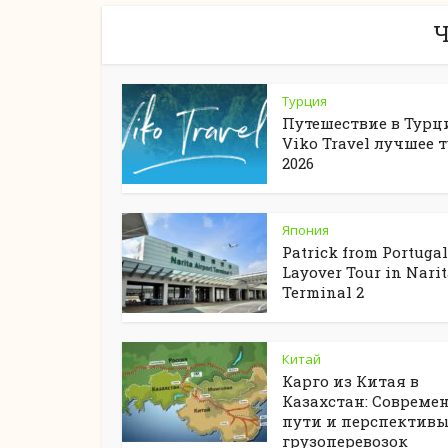
Ч
Турция
Путешествие в Турц
Viko Travel лучшее 
2026
Япония
Patrick from Portugal
Layover Tour in Nari
Terminal 2
Китай
Карго из Китая в
Казахстан: Совреме
пути и перспектив
грузоперевозок