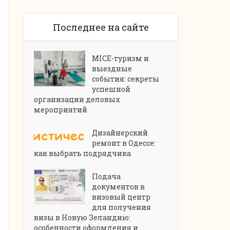
Последнее на сайте
MICE-туризм и
выездные
события: секреты
успешной
организации деловых
мероприятий
Дизайнерский
ремонт в Одессе:
как выбрать подрядчика
Подача
документов в
визовый центр
для получения
визы в Новую Зеландию:
особенности оформления и