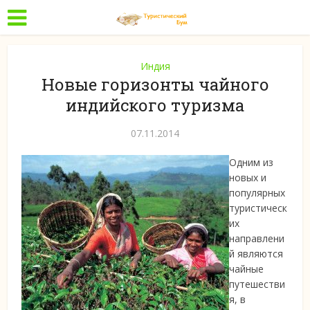
Индия
Новые горизонты чайного
индийского туризма
07.11.2014
Одним из
новых и
популярных
туристическ
их
направлени
й являются
чайные
путешестви
я, в