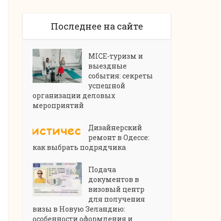
Последнее на сайте
MICE-туризм и
выездные
события: секреты
успешной
организации деловых
мероприятий
Дизайнерский
ремонт в Одессе:
как выбрать подрядчика
Подача
документов в
визовый центр
для получения
визы в Новую Зеландию:
особенности оформления и