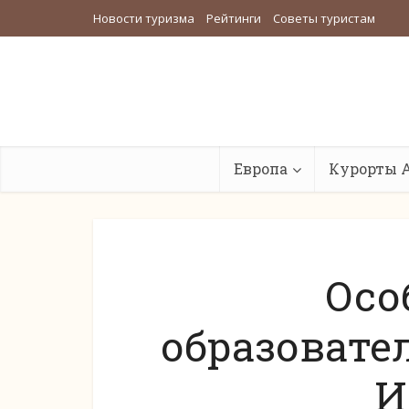
Новости туризма
Рейтинги
Советы туристам
Европа
Курорты 
Осо
образовате
И