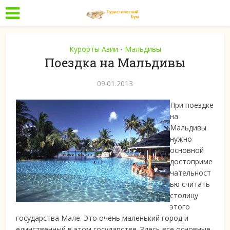
Курорты Азии
Мальдивы
•
Поездка на Мальдивы
09.01.2013
При поездке
на
Мальдивы
нужно
основной
достоприме
чательност
ью считать
столицу
этого
государства Мале. Это очень маленький город и
единственный в этом
государстве. Здесь все основные