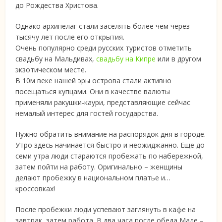
до Рождества Христова.
Однако архипелаг стали заселять более чем через
тысячу лет после его открытия.
Очень популярно среди русских туристов отметить
свадьбу на Мальдивах,
свадьбу на Кипре
или в другом
экзотическом месте.
В 10м веке нашей эры острова стали активно
посещаться купцами. Они в качестве валюты
применяли ракушки-каури, представляющие сейчас
немалый интерес для гостей государства.
Нужно обратить внимание на распорядок дня в городе.
Утро здесь начинается быстро и неожиджанно. Еще до
семи утра люди стараются пробежать по набережной,
затем пойти на работу. Оригинально – женщины
делают пробежку в национальном платье и…
кроссовках!
После пробежки люди успевают заглянуть в кафе на
завтрак, затем работа. В два часа после обеда Мале –