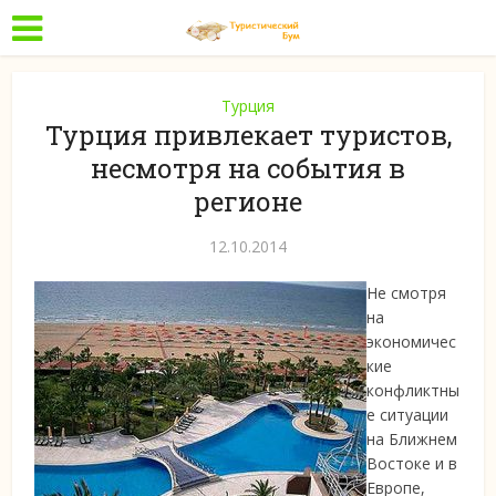
Турция
Турция привлекает туристов,
несмотря на события в
регионе
12.10.2014
Не смотря
на
экономичес
кие
конфликтны
е ситуации
на Ближнем
Востоке и в
Европе,