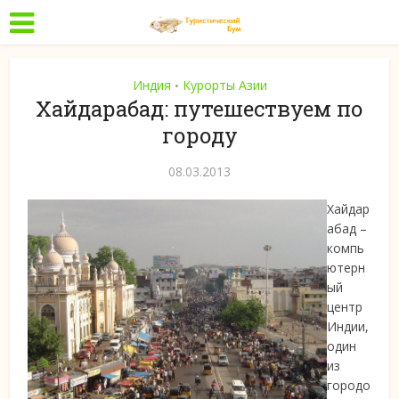
Индия
Курорты Азии
•
Хайдарабад: путешествуем по
городу
08.03.2013
Хайдар
абад –
компь
ютерн
ый
центр
Индии,
один
из
городо