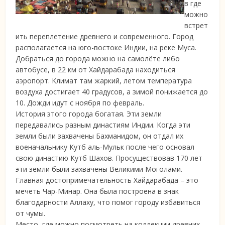
в где
можно
встрет
ить переплетение древнего и современного. Город
располагается на
юго-востоке Индии, на реке Муса.
Добраться до города можно на самолёте либо
автобусе, в 22 км от Хайдарабада находиться
аэропорт. Климат там жаркий, летом температура
воздуха достигает 40 градусов, а зимой понижается до
10. Дожди идут с ноября по февраль.
История этого города богатая. Эти земли
передавались разным династиям Индии. Когда эти
земли были захвачены Бахманидом, он отдал их
военачальнику Кутб аль-Мульк после чего основал
свою династию Кутб Шахов. Просуществовав 170 лет
эти земли были захвачены Великими Моголами.
Главная достопримечательность Хайдарабада – это
мечеть Чар-Минар. Она была построена в знак
благодарности Аллаху, что помог городу избавиться
от чумы.
Место, где можно посмотреть на коллекции древних