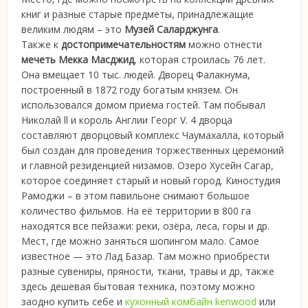
книг и разные старые предметы, принадлежащие
великим людям – это
Музей Саларджунга
.
Также к
достопримечательностям
можно отнести
мечеть Мекка Масджид
, которая строилась 76 лет.
Она вмещает 10 тыс. людей. Дворец Фалакнума,
построенный в 1872 году богатым князем. Он
использовался домом приёма гостей. Там побывал
Николай ll и король Англии Георг V. 4 дворца
составляют дворцовый комплекс Чаумахалла, который
был создан для проведения торжественных церемоний
и главной резиденцией низамов. Озеро Хусейн Сагар,
которое соединяет старый и новый город. Киностудия
Рамоджи – в этом павильоне снимают большое
количество фильмов. На её территории в 800 га
находятся все пейзажи: реки, озёра, леса, горы и др.
Мест, где можно заняться шопингом мало. Самое
известное — это Лад Базар. Там можно приобрести
разные сувениры, пряности, ткани, травы и др, также
здесь дешевая бытовая техника, поэтому можно
заодно купить себе и
кухонный комбайн kenwood
или