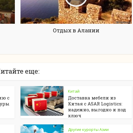
Отдых в Алании
итайте еще:
Китай
ию с
Доставка мебели из
туры
Китая с ASAR Logistics:
надежно, выгодно и под
ключ
Другие курорты Азии