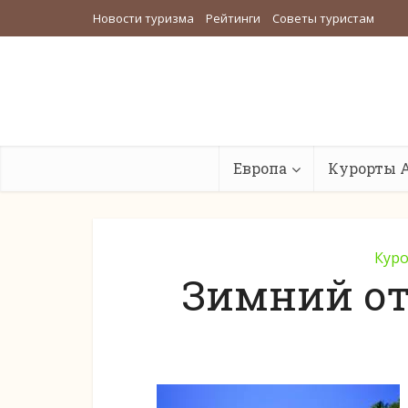
Новости туризма
Рейтинги
Советы туристам
Европа
Курорты 
Куро
Зимний от