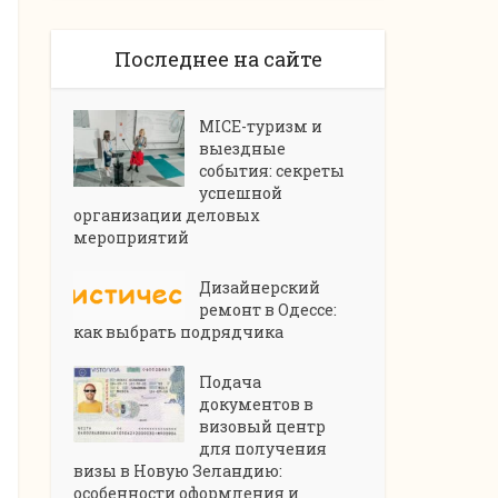
Последнее на сайте
MICE-туризм и
выездные
события: секреты
успешной
организации деловых
мероприятий
Дизайнерский
ремонт в Одессе:
как выбрать подрядчика
Подача
документов в
визовый центр
для получения
визы в Новую Зеландию:
особенности оформления и