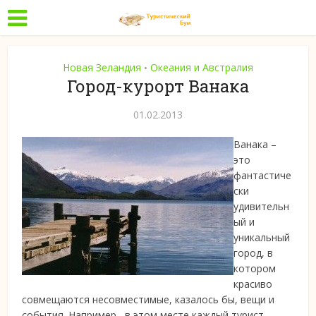
Новая Зеландия
Океания и Австралия
•
Город-курорт Ванака
01.02.2013
Ванака –
это
фантастиче
ски
удивительн
ый и
уникальный
город, в
котором
красиво
совмещаются несовместимые, казалось бы, вещи и
события. Например, в этом месте
каждый турист