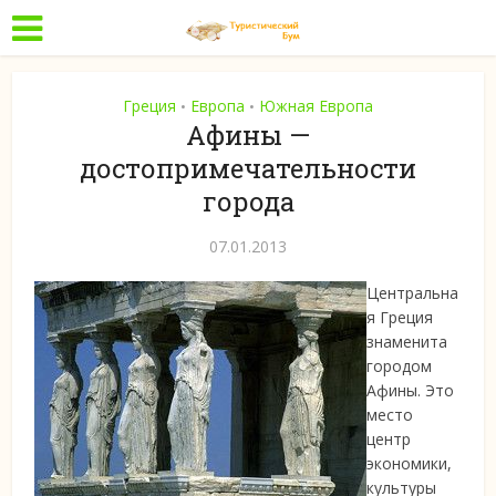
Греция
Европа
Южная Европа
•
•
Афины —
достопримечательности
города
07.01.2013
Центральна
я Греция
знаменита
городом
Афины. Это
место
центр
экономики,
культуры