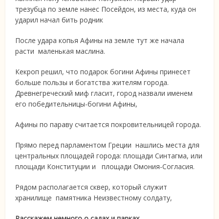
трезубца по земле нанес Посейдон, из места, куда он
ударил начал бить родник
После удара копья Афины на земле тут же начала
расти маленькая маслина.
Кекроп решил, что подарок богини Афины принесет
больше пользы и богатства жителям города.
Древнегреческий миф гласит, город назвали именем
его победительницы-богини Афины,
Афины по параву считается покровительницей города.
Прямо перед парламентом Греции нашлись места для
центральных площадей города: площади Синтагма, или
площади Конституции и площади Омония-Согласия.
Рядом располагается сквер, который служит
хранилище памятника Неизвестному солдату,
Расскажем немного о садах и парках.