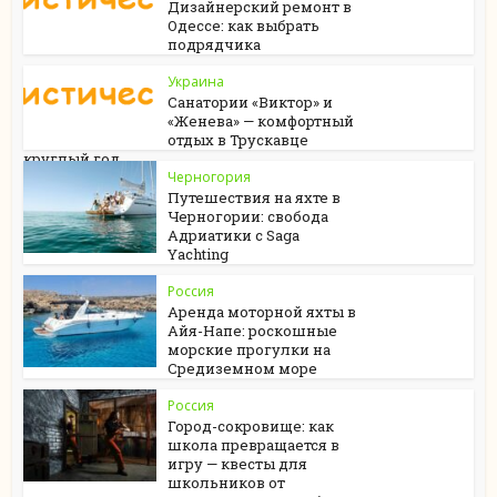
Дизайнерский ремонт в
Одессе: как выбрать
подрядчика
Украина
Санатории «Виктор» и
«Женева» — комфортный
отдых в Трускавце
круглый год
Черногория
Путешествия на яхте в
Черногории: свобода
Адриатики с Saga
Yachting
Россия
Аренда моторной яхты в
Айя-Напе: роскошные
морские прогулки на
Средиземном море
Россия
Город-сокровище: как
школа превращается в
игру — квесты для
школьников от