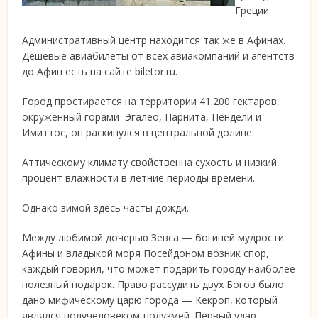
Греции.
Административный центр находится так же в Афинах.
Дешевые авиабилеты от всех авиакомпаний и агентств
до Афин есть на сайте biletor.ru.
Город простирается на территории 41.200 гектаров,
окруженный горами Эгалео, Парнита, Пендели и
Имиттос, он раскинулся в центральной долине.
Аттическому климату свойственна сухость и низкий
процент влажности в летние периоды времени.
Однако зимой здесь часты дожди.
Между любимой дочерью Зевса — богиней мудрости
Афины и владыкой моря Посейдоном возник спор,
каждый говорил, что может подарить городу наиболее
полезный подарок. Право рассудить двух Богов было
дано мифическому царю города — Кекроп, который
являлся получеловеком-полузмей. Первый удар