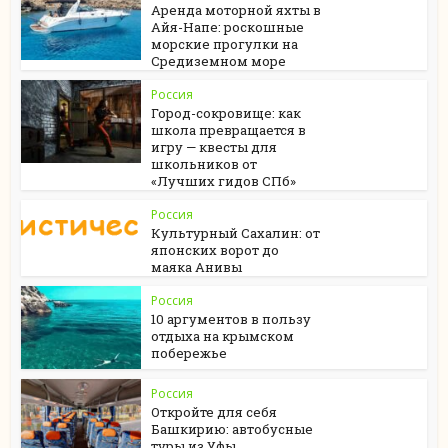
Аренда моторной яхты в
Айя-Напе: роскошные
морские прогулки на
Средиземном море
Россия
Город-сокровище: как
школа превращается в
игру — квесты для
школьников от
«Лучших гидов СПб»
Россия
Культурный Сахалин: от
японских ворот до
маяка Анивы
Россия
10 аргументов в пользу
отдыха на крымском
побережье
Россия
Откройте для себя
Башкирию: автобусные
туры из Уфы