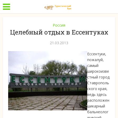
Россия
Целебный отдых в Ессентуках
21.03.2013
Ессентуки,
пожалуй,
самый
широкоизве
стный город
Ставрополь
ского края,
ведь здесь
расположен
шикарный
бальнеолог
ический