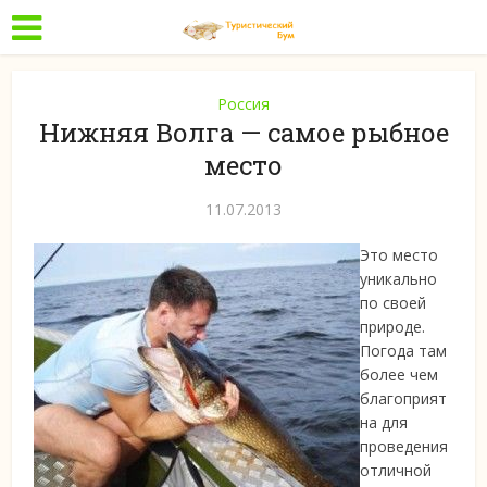
Россия
Нижняя Волга — самое рыбное
место
11.07.2013
Это место
уникально
по своей
природе.
Погода там
более чем
благоприят
на для
проведения
отличной