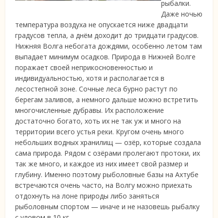
рыбалки.
Даже ночью
температура воздуха не опускается ниже двадцати
градусов тепла, а днём доходит до тридцати градусов.
Нижняя Волга небогата дождями, особенно летом там
выпадает минимум осадков. Природа в Нижней Волге
поражает своей неприкосновенностью и
индивидуальностью, хотя и располагается в
лесостепной зоне. Сочные леса бурно растут по
берегам заливов, а немного дальше можно встретить
многочисленные дубравы. Их расположение
достаточно богато, хоть их не так уж и много на
территории всего устья реки. Кругом очень много
небольших водных хранилищ — озёр, которые создала
сама природа. Рядом с озёрами пролегают протоки, их
так же много, и каждое из них имеет свой размер и
глубину. Именно поэтому рыболовные базы на Ахтубе
встречаются очень часто, на Волгу можно приехать
отдохнуть на лоне природы либо заняться
рыболовным спортом — иначе и не назовешь рыбалку
с уловом в 10 кг.