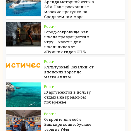
Аренда моторной яхты в
Айя-Напе: роскошные
морские прогулки на
Средиземном море
Россия
Город-сокровище: как
школа превращается в
игру — квесты для
школьников от
«Лучших гидов СПб»
Россия
Культурный Сахалин: от
японских ворот до
маяка Анивы
Россия
10 аргументов в пользу
отдыха на крымском
побережье
Россия
Откройте для себя
Башкирию: автобусные
туры из Уфы