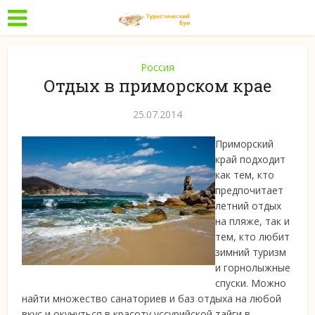
Россия
Отдых в приморском крае
25.07.2014
Приморский
край подходит
как тем, кто
предпочитает
летний отдых
на пляже, так и
тем, кто любит
зимний туризм
и горнолыжные
спуски. Можно
найти множество санаториев и баз отдыха на любой
вкус и
окунуться в красоту уссурийской тайги в