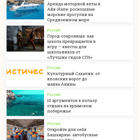
Аренда моторной яхты в
Айя-Напе: роскошные
морские прогулки на
Средиземном море
Россия
Город-сокровище: как
школа превращается в
игру — квесты для
школьников от
«Лучших гидов СПб»
Россия
Культурный Сахалин: от
японских ворот до
маяка Анивы
Россия
10 аргументов в пользу
отдыха на крымском
побережье
Россия
Откройте для себя
Башкирию: автобусные
туры из Уфы