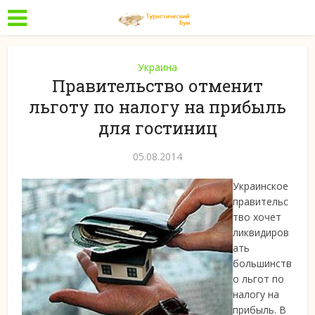
Украина
Правительство отменит
льготу по налогу на прибыль
для гостиниц
05.08.2014
Украинское
правительс
тво хочет
ликвидиров
ать
большинств
о льгот по
налогу на
прибыль. В