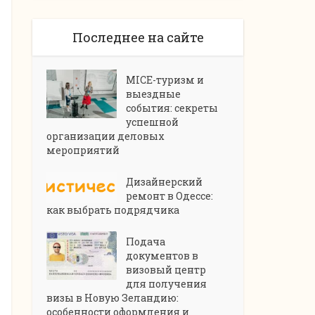
Последнее на сайте
MICE-туризм и
выездные
события: секреты
успешной
организации деловых
мероприятий
Дизайнерский
ремонт в Одессе:
как выбрать подрядчика
Подача
документов в
визовый центр
для получения
визы в Новую Зеландию:
особенности оформления и