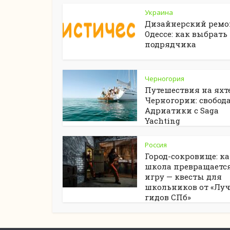
Украина
Дизайнерский ремо
Одессе: как выбрать
подрядчика
Черногория
Путешествия на яхте
Черногории: свобод
Адриатики с Saga
Yachting
Россия
Город-сокровище: к
школа превращается
игру — квесты для
школьников от «Лу
гидов СПб»