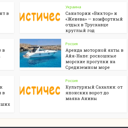
Украина
нт в
Санатории «Виктор» и
«Женева» — комфортный
отдых в Трускавце
круглый год
Россия
 в
Аренда моторной яхты в
а
Айя-Напе: роскошные
морские прогулки на
Средиземном море
Россия
ак
Культурный Сахалин: от
 в
японских ворот до
маяка Анивы
чших