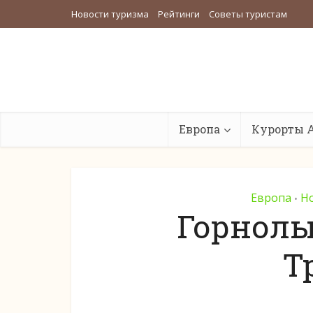
Новости туризма
Рейтинги
Советы туристам
Европа
Курорты 
Европа
Н
•
Горнол
Т