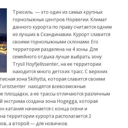
Трюсиль — это один из самых крупных
горнолыжных центров Норвегии. Климат
данного курорта по праву считается одним
из лучших в Скандинавии. Курорт
славится
своими горнолыжными склонами. Его
территория разделена на 4 зоны. Для
семейного отдыха лучше выбрать зону
Trysil Hoyfjellssenter, на ее территории
находится много детских трасс. С верхних
исная зона Skihytta, которая славится своими
 Turistsenter находятся всевозможные
е площадки, а ее трассы отличаются различным
й экстрима создана зона Hogegga, которая
он катания начинается с конца осени и
 на территории курорта располагается 2
ов, а второй — для новичков.