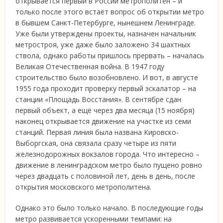
открывается первый в России метрополитен – и
только после этого встаёт вопрос об открытии метро
в бывшем Санкт-Петербурге, нынешнем Ленинграде.
Уже были утверждены проекты, назначен начальник
метростроя, уже даже было заложено 34 шахтных
ствола, однако работы пришлось прервать – началась
Великая Отечественная война. В 1947 году
строительство было возобновлено. И вот, в августе
1955 года проходит проверку первый эскалатор – на
станции «Площадь Восстания». В сентябре сдан
первый объект, а ещё через два месяца (15 ноября)
наконец открывается движение на участке из семи
станций. Первая линия была названа Кировско-
Выборгская, она связала сразу четыре из пяти
железнодорожных вокзалов города. Что интересно –
движение в ленинградском метро было пущено ровно
через двадцать с половиной лет, день в день, после
открытия московского метрополитена.
Однако это было только начало. В последующие годы
метро развивается ускоренными темпами: на