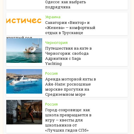
Одессе: как выбрать
подрядчика
Украина
Санатории «Виктор» и
«Женева» — комфортный
отдых в Трускавце
круглый год
Черногория
Путешествия на яхте в
Черногории: свобода
Адриатики с Saga
Yachting
Россия
Аренда моторной яхты в
Айя-Напе: роскошные
морские прогулки на
Средиземном море
Россия
Город-сокровище: как
школа превращается в
игру — квесты для
школьников от
«Лучших гидов СПб»