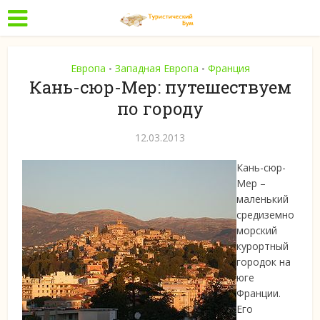
Европа
Западная Европа
Франция
•
•
Кань-сюр-Мер: путешествуем
по городу
12.03.2013
Кань-сюр-
Мер –
маленький
средиземно
морский
курортный
городок на
юге
Франции.
Его