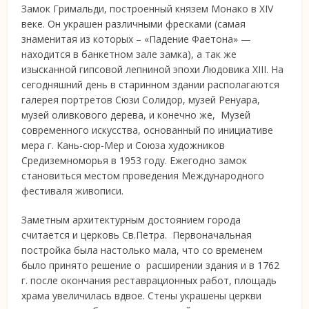
Замок Гримальди, построенный князем Монако в XIV
веке. Он украшен различными фресками (самая
знаменитая из которых – «Падение Фаетона» —
находится в банкетном зале замка), а так же
изысканной гипсовой лепниной эпохи Людовика XIII. На
сегодняшний день в старинном здании располагаются
галерея портретов Сюзи Солидор, музей Ренуара,
музей оливкового дерева, и конечно же, Музей
современного искусства, основанный по инициативе
мера г. Кань-сюр-Мер и Союза художников
Средиземноморья в 1953 году. Ежегодно замок
становиться местом проведения Международного
фестиваля живописи.
Заметным архитектурным достоянием города
считается и церковь Св.Петра. Первоначальная
постройка была настолько мала, что со временем
было принято решение о расширении здания и в 1762
г. после окончания реставрационных работ, площадь
храма увеличилась вдвое. Стены украшены церкви