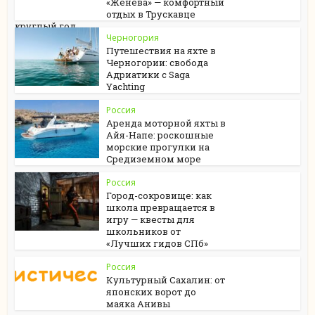
«Женева» — комфортный
отдых в Трускавце
круглый год
Черногория
Путешествия на яхте в
Черногории: свобода
Адриатики с Saga
Yachting
Россия
Аренда моторной яхты в
Айя-Напе: роскошные
морские прогулки на
Средиземном море
Россия
Город-сокровище: как
школа превращается в
игру — квесты для
школьников от
«Лучших гидов СПб»
Россия
Культурный Сахалин: от
японских ворот до
маяка Анивы