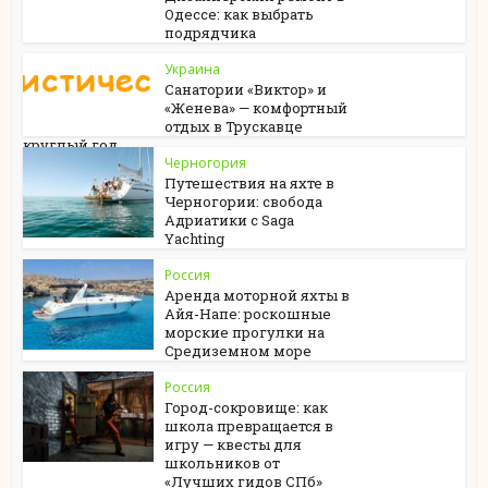
Одессе: как выбрать
подрядчика
Украина
Санатории «Виктор» и
«Женева» — комфортный
отдых в Трускавце
круглый год
Черногория
Путешествия на яхте в
Черногории: свобода
Адриатики с Saga
Yachting
Россия
Аренда моторной яхты в
Айя-Напе: роскошные
морские прогулки на
Средиземном море
Россия
Город-сокровище: как
школа превращается в
игру — квесты для
школьников от
«Лучших гидов СПб»