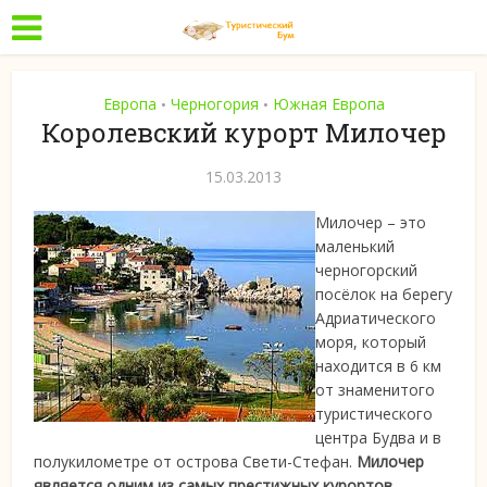
Европа
Черногория
Южная Европа
•
•
Королевский курорт Милочер
15.03.2013
Милочер – это
маленький
черногорский
посёлок на берегу
Адриатического
моря, который
находится в 6 км
от знаменитого
туристического
центра Будва и в
полукилометре от острова
Свети-Стефан.
Милочер
является одним из самых престижных курортов