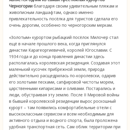
Черногории
благодаря своим удивительным пляжам и
живописным ландшафтам, однако именно
привлекательность посёлка для туристов сделала его
очень дорогим, особенно по черногорским меркам.
«Золотым» курортом рыбацкий посёлок Милочер стал
ещё в начале прошлого века, когда приглянулся
династии Карагеоргиевичей, королей Югославии. С
1934 года и до конца правления династии здесь
располагалась королевская резиденция. Создавая этот
маленький кусочек прибрежной земли, природа
действительно расщедрилась по-королевски, одарив
его золотыми песками, сапфировой чистоты морем,
царственными кипарисами и оливами. Постарались и
люди, обустраивая эту землю. После II Мировой войны
в бывшей королевской резиденции вырос роскошный
курорт – там появились комфортабельные отели с
высококлассным сервисом и всем необходимым для
активного отдыха и водного спорта, была проложена
удобная транспортная сеть. Сам облик территории при