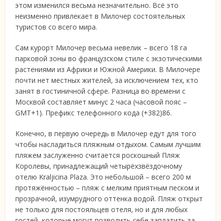
этом изменился весьма незначительно. Всё это
неизменно привлекает в Милочер состоятельных
туристов со всего мира.
Сам курорт Милочер весьма невелик – всего 18 га
парковой зоны во французском стиле с экзотическими
растениями из Африки и Южной Америки. В Милочере
почти нет местных жителей, за исключением тех, кто
занят в гостиничной сфере. Разница во времени с
Москвой составляет минус 2 часа (часовой пояс –
GMT+1). Префикс телефонного кода (+382)86.
Конечно, в первую очередь в Милочер едут для того
чтобы насладиться пляжным отдыхом. Самым лучшим
пляжем заслуженно считается роскошный Пляж
Королевы, принадлежащий четырёхзвёздочному
отелю Kraljicina Plaza. Это небольшой – всего 200 м
протяжённостью – пляж с мелким приятным песком и
прозрачной, изумрудного оттенка водой. Пляж открыт
не только для постояльцев отеля, но и для любых
гостей, которые могут позволить себе заплатить за