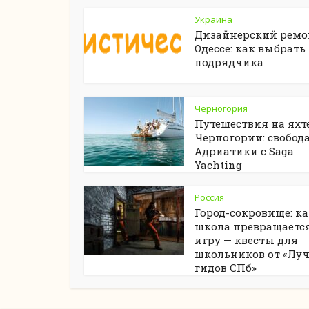
Украина
Дизайнерский ремо
Одессе: как выбрать
подрядчика
Черногория
Путешествия на яхте
Черногории: свобод
Адриатики с Saga
Yachting
Россия
Город-сокровище: к
школа превращается
игру — квесты для
школьников от «Лу
гидов СПб»