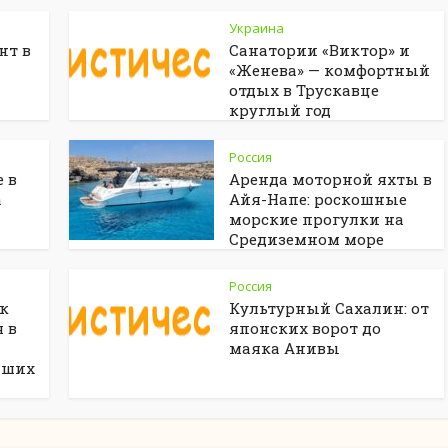
Украина
нт в
Санатории «Виктор» и
«Женева» — комфортный
отдых в Трускавце
круглый год
Россия
 в
Аренда моторной яхты в
а
Айя-Напе: роскошные
морские прогулки на
Средиземном море
Россия
ак
Культурный Сахалин: от
 в
японских ворот до
маяка Анивы
чших