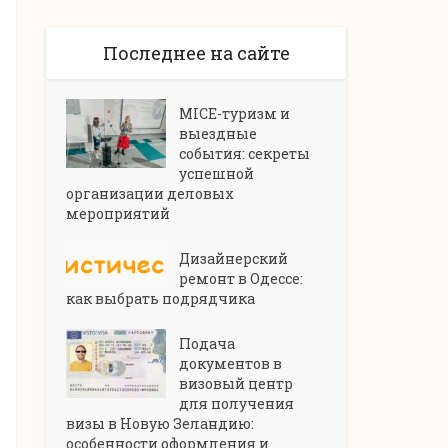
Последнее на сайте
MICE-туризм и
выездные
события: секреты
успешной
организации деловых
мероприятий
Дизайнерский
ремонт в Одессе:
как выбрать подрядчика
Подача
документов в
визовый центр
для получения
визы в Новую Зеландию:
особенности оформления и