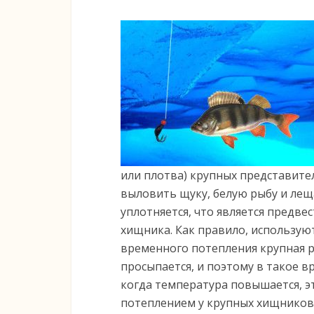
или плотва) крупных представител
выловить щуку, белую рыбу и лещ
уплотняется, что является предв
хищника. Как правило, использую
временного потепления крупная р
просыпается, и поэтому в такое в
когда температура повышается, э
потеплением у крупных хищников 