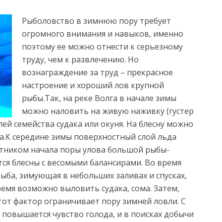
Рыболовство в зимнюю пору требует
огромного внимания и навыков, именно
поэтому ее можно отнести к серьезному
труду, чем к развлечению. Но
вознаграждение за труд – прекрасное
настроение и хороший лов крупной
рыбы.
Так, на реке Волга в начале зимы
можно наловить на живую наживку (густер
ей семейства судака или окуня. На блесну можно
а.К середине зимы поверхностный слой льда
естником начала поры улова большой рыбы-
тся блесны с весомыми балансирами. Во время
ыба, зимующая в небольших заливах и спусках,
ремя возможно выловить судака, сома. Затем,
тот фактор ограничивает пору зимней ловли. С
повышается чувство голода, и в поисках добычи