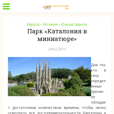
Европа
Испания
Южная Европа
•
•
Парк «Каталония в
миниатюре»
24.02.2013
Для тех,
кто в
силу
определ
енных
причин
не
обладае
т достаточным количеством времени, чтобы лично
осмотреть все достопримечательности Барселоны
и