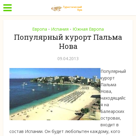
Европа
Испания
Южная Европа
•
•
Популярный курорт Пальма
Нова
09.04.2013
Популярный
курорт
Пальма
Нова,
находящийс
я на
Балеарских
островах,
входит в
состав Испании. Он будет любопытен каждому, кого