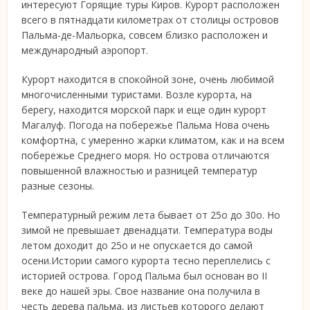
интересуют Горящие туры Киров.
Курорт расположен
всего в пятнадцати километрах от столицы островов
Пальма-де-Мальорка, совсем близко расположен и
международный аэропорт.
Курорт находится в спокойной зоне, очень любимой
многочисленными туристами. Возле курорта, на
берегу, находится морской парк и еще один курорт
Магалуф. Погода на побережье Пальма Нова очень
комфортна, с умеренно жарки климатом, как и на всем
побережье Среднего моря. Но острова отличаются
повышенной влажностью и разницей температур
разные сезоны.
Температурный режим лета бывает от 25о до 30о. Но
зимой не превышает двенадцати. Температура воды
летом доходит до 25о и не опускается до самой
осени.Истории самого курорта тесно переплелись с
историей острова. Город Пальма был основан во II
веке до нашей эры. Свое название она получила в
честь дерева пальма, из листьев которого делают