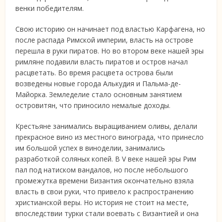
венки победителям.
Свою историю он начинает под властью Карфагена, но
после распада Римской империи, власть на острове
перешла в руки пиратов. Но во втором веке нашей эры
римляне подавили власть пиратов и остров начал
расцветать. Во время расцвета острова были
возведены новые города Алькудия и Пальма-де-
Майорка. Земледелие стало основным занятием
островитян, что приносило немалые доходы.
Крестьяне занимались выращиванием оливы, делали
прекрасное вино из местного винограда, что принесло
им большой успех в виноделии, занимались
разработкой соляных копей. В V веке нашей эры Рим
пал под натиском вандалов, но после небольшого
промежутка времени Византия окончательно взяла
власть в свои руки, что привело к распространению
христианской веры. Но история не стоит на месте,
впоследствии турки стали воевать с Византией и она