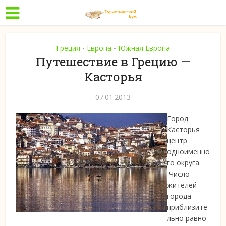
Греция
Европа
Южная Европа
•
•
Путешествие в Грецию —
Касторья
07.01.2013
Город
Касторья
центр
одноименно
го округа.
Число
жителей
города
приблизите
льно равно