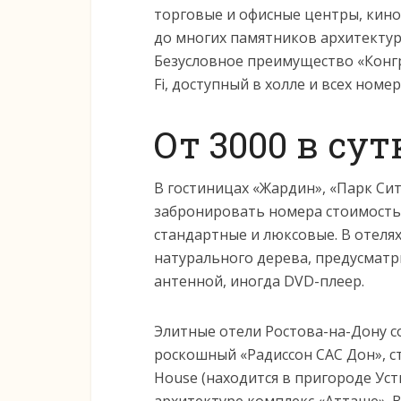
торговые и офисные центры, кинот
до многих памятников архитектуры
Безусловное преимущество «Конгр
Fi, доступный в холле и всех номер
От 3000 в су
В гостиницах «Жардин», «Парк Си
забронировать номера стоимостью
стандартные и люксовые. В отеля
натурального дерева, предусматр
антенной, иногда DVD-плеер.
Элитные отели Ростова-на-Дону со
роскошный «Радиссон САС Дон», с
House (находится в пригороде Уст