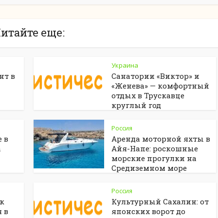
итайте еще:
Украина
нт в
Санатории «Виктор» и
«Женева» — комфортный
отдых в Трускавце
круглый год
Россия
 в
Аренда моторной яхты в
а
Айя-Напе: роскошные
морские прогулки на
Средиземном море
Россия
ак
Культурный Сахалин: от
 в
японских ворот до