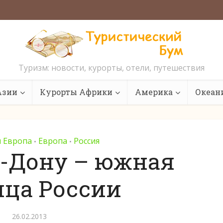
Туризм: новости, курорты, отели, путешествия
Азии
Курорты Африки
Америка
Океан
я Европа
Европа
Россия
•
•
а-Дону – южная
ица России
26.02.2013