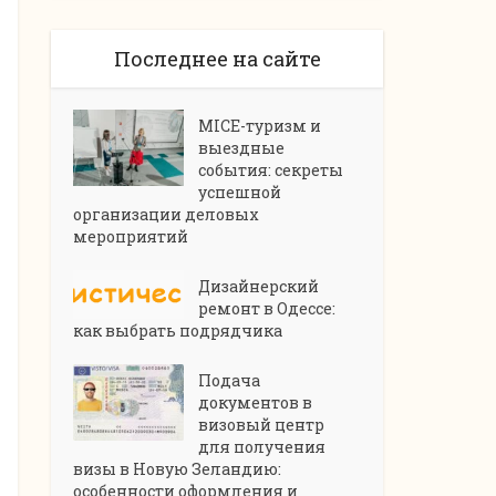
Последнее на сайте
MICE-туризм и
выездные
события: секреты
успешной
организации деловых
мероприятий
Дизайнерский
ремонт в Одессе:
как выбрать подрядчика
Подача
документов в
визовый центр
для получения
визы в Новую Зеландию:
особенности оформления и