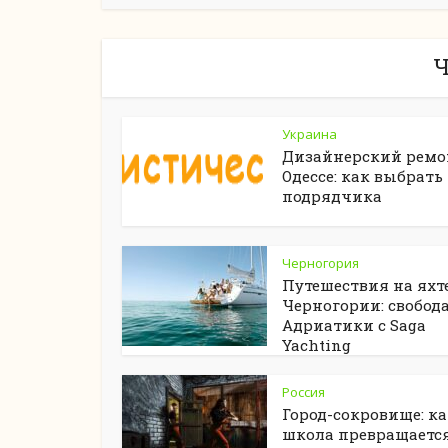
Ч
Украина
Дизайнерский ремо
Одессе: как выбрать
подрядчика
Черногория
Путешествия на яхте
Черногории: свобод
Адриатики с Saga
Yachting
Россия
Город-сокровище: к
школа превращается