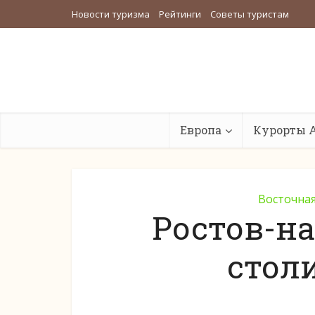
Новости туризма
Рейтинги
Советы туристам
Европа
Курорты 
Восточна
Ростов-н
стол