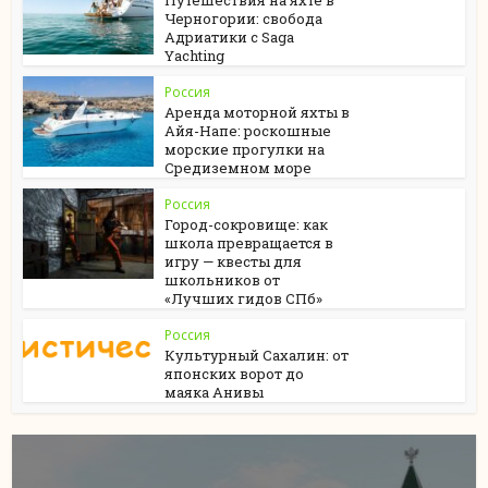
Путешествия на яхте в
Черногории: свобода
Адриатики с Saga
Yachting
Россия
Аренда моторной яхты в
Айя-Напе: роскошные
морские прогулки на
Средиземном море
Россия
Город-сокровище: как
школа превращается в
игру — квесты для
школьников от
«Лучших гидов СПб»
Россия
Культурный Сахалин: от
японских ворот до
маяка Анивы