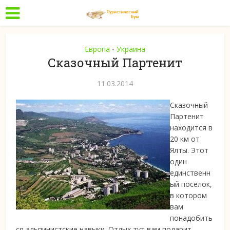
Европа
Украина
•
Сказочный Партенит
11.03.2014
Сказочный
Партенит
находится в
20 км от
Ялты. Этот
один
единственн
ый поселок,
в котором
вам
понадобить
ся альпинистские навыки. Отдых тут вам подарит