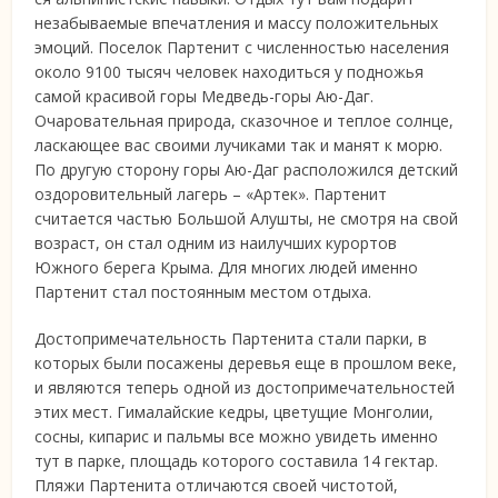
незабываемые впечатления и массу положительных
эмоций. Поселок Партенит с численностью населения
около 9100 тысяч человек находиться у подножья
самой красивой горы Медведь-горы Аю-Даг.
Очаровательная природа, сказочное и теплое солнце,
ласкающее вас своими лучиками так и манят к морю.
По другую сторону горы Аю-Даг расположился детский
оздоровительный лагерь – «Артек». Партенит
считается частью Большой Алушты, не смотря на свой
возраст, он стал одним из наилучших курортов
Южного берега Крыма. Для многих людей именно
Партенит стал постоянным местом отдыха.
Достопримечательность Партенита стали парки, в
которых были посажены деревья еще в прошлом веке,
и являются теперь одной из достопримечательностей
этих мест. Гималайские кедры, цветущие Монголии,
сосны, кипарис и пальмы все можно увидеть именно
тут в парке, площадь которого составила 14 гектар.
Пляжи Партенита отличаются своей чистотой,