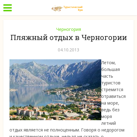
Черногория
Пляжный отдых в Черногории
04.10.2013
Летом,
большая
часть
туристов
стремится
отравиться
на море,
ведь без
моря
летний
отдых является не полноценным. Говоря о недорогом
и качественном
отдыхе, нельзя не сказать о