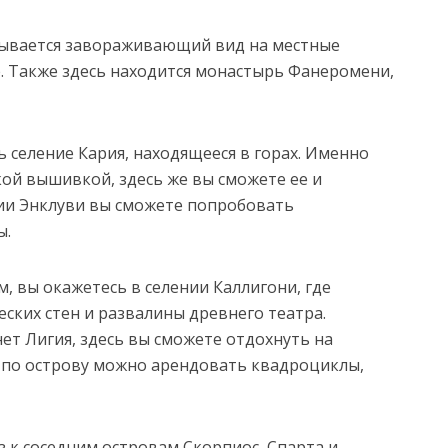
крывается завораживающий вид на местные
. Также здесь находится монастырь Фанеромени,
 селение Кария, находящееся в горах. Именно
кой вышивкой, здесь же вы сможете ее и
нии Энклуви вы сможете попробовать
ы.
, вы окажетесь в селении Каллигони, где
ских стен и развалины древнего театра.
ет Лигия, здесь вы сможете отдохнуть на
 по острову можно арендовать квадроциклы,
 к соседним островам Скорпиос, Спарта и