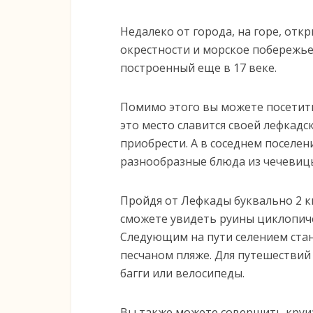
Недалеко от города, на горе, от
окрестности и морское побережье
построенный еще в 17 веке.
Помимо этого вы можете посетить
это место славится своей лефкадс
приобрести. А в соседнем поселе
разнообразные блюда из чечевиц
Пройдя от Лефкады буквально 2 км
сможете увидеть руины циклопиче
Следующим на пути селением стан
песчаном пляже. Для путешествий
багги или велосипеды.
Вы также можете совершить круиз