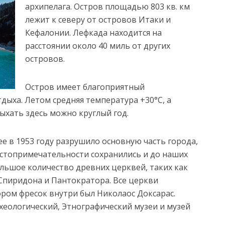
архипелага. Остров площадью 803 кв. км
лежит к северу от островов Итаки и
Кефалонии. Лефкада находится на
расстоянии около 40 миль от других
островов.
Остров имеет благоприятный
дыха. Летом средняя температура +30°C, а
ыхать здесь можно круглый год.
е в 1953 году разрушило основную часть города,
остопримечательности сохранились и до наших
ольшое количество древних церквей, таких как
Спиридона и Пантократора. Все церкви
ором фресок внутри был Николаос Доксарас.
хеологический, Этнографический музеи и музей