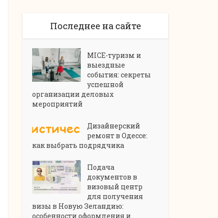
Последнее на сайте
MICE-туризм и
выездные
события: секреты
успешной
организации деловых
мероприятий
Дизайнерский
ремонт в Одессе:
как выбрать подрядчика
Подача
документов в
визовый центр
для получения
визы в Новую Зеландию:
особенности оформления и