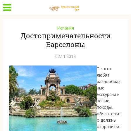
Испания
Достопримечательности
Барселоны
02.11.2013
Те, кто
любят
разнообраз
ные
экскурсии и
пешие
походы,
обязательн
о должны
отправитьс