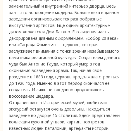
замечательный и внутренний интерьер Дворца. Весь
зал – это воплощение модерна. Больше века в данном
заведении организовываются разнообразные
выступления артистов. Еще одним архитектурным
дивом является и Дом Батльо. Его лицевая часть
декорирована дивным оформлением. «Собор 20 века»
или «Саграда Фамилья» — церковь, которая
заслуживает внимания с точки зрения незабываемого
памятника религиозной культуры. Создателем данного
чуда был Антонио Гауди, который умер в год
окончания возведения храма. Так, начав свое
рождение в 1883 году, церковь продолжала строиться
до 1926 года. Именно в этот период скончался ее
создатель. И лишь не так давно продолжилось
воссоздание шедевра.
Отправившись в Исторический музей, любители
экскурсий останутся очень довольны. Находиться
заведение во дворце 15 столетия. Здесь представлены
коллекции кухонной утвари, картин, портретов
известных людей Каталонии, артефакты истории.