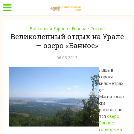
Восточная Европа
Европа
Россия
•
•
Великолепный отдых на Урале
— озеро «Банное»
06.03.2013
Лишь в
сорока
километрах
от
Магнитогор
ска
располагае
тся
озеро
Банное
горнолыжн