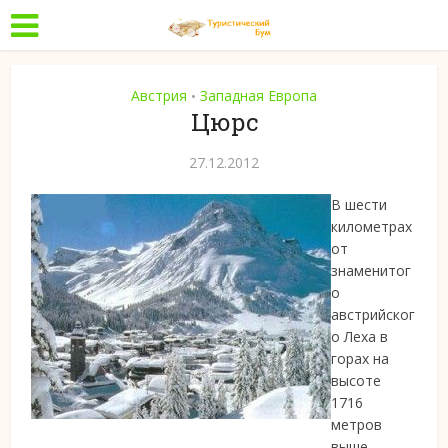
Австрия
Западная Европа
•
Цюрс
27.12.2012
В шести
километрах
от
знаменитог
о
австрийског
о Леха в
горах на
высоте
1716
метров
выше