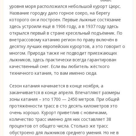
уровня
моря расположился небольшой курорт Цюрс.
Название городку дало горное озеро, на берегу
которого он и построен. Первые лыжные состязание
здесь устроили ещё в 1906 году, а в 1937 году здесь
открылся первый в стране кресельный подъёмник. По
внетрассовому катанию регион по праву включён в
десятку лучших европейских курортов, а это говорит о
многом. Природа также не подводит приезжающих
лыжников, здесь практически всегда гарантирован
качественный снег. Если вы любитель жёсткого
техничного катания, то вам именно сюда.
Сезон катания начинается в конце ноября, а
заканчивается в конце апреля. Впечатляют размеры
зоны катания – это 1700 — 2450 метров. При общей
протяжённости трасс в сто десять километров это
очень хорошо. Курорт приветлив с новичками,
количество трасс именно для них составляет 38
процентов от общего числа. Столько же трасс
обустроено для лыжников среднего умения. Но не в