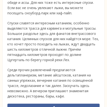
обиде и ассы. Для них тоже есть интересные спуски.
Если вас не очень увлекают лыжи, вы можете
посещать сноуборд-парк или хаф-пайп.
Спуски славятся интересным катанием, особенно
выделяются трасса для карвинга и могульные трассы.
Большое раздолье здесь для фанатов внетрассового
катания. Целинных спусков для них найдётся море. Тех,
кто хочет просто походить на лыжах, ждут двадцать
шесть километров отличной лыжни. Причём
пятнадцать километров проходят по долине
Цугерталь по берегу горной реки Лех.
Среди прочих развлечений предлагаются
дельтапланеризм, метание айсштоков, катания на
санных упряжках, вечерние катания по освещённой
трассе, ледолазание и так далее. Заскучать здесь
невозможно. А вечером приглашают знаменитая
дискотека, рестораны, бары, кафе.