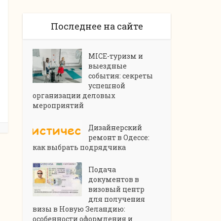
Последнее на сайте
MICE-туризм и
выездные
события: секреты
успешной
организации деловых
мероприятий
Дизайнерский
ремонт в Одессе:
как выбрать подрядчика
Подача
документов в
визовый центр
для получения
визы в Новую Зеландию:
особенности оформления и