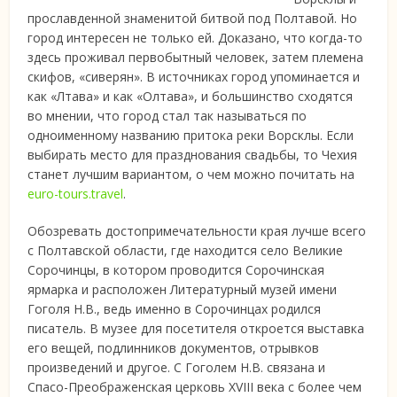
прославденной знаменитой битвой под Полтавой. Но
город интересен не только ей. Доказано, что когда-то
здесь проживал первобытный человек, затем племена
скифов, «сиверян». В источниках город упоминается и
как «Лтава» и как «Олтава», и большинство сходятся
во мнении, что город стал так называться по
одноименному названию притока реки Ворсклы. Если
выбирать место для празднования свадьбы, то Чехия
станет лучшим вариантом, о чем можно почитать на
euro-tours.travel
.
Обозревать достопримечательности края лучше всего
с Полтавской области, где находится село Великие
Сорочинцы, в котором проводится Сорочинская
ярмарка и расположен Литературный музей имени
Гоголя Н.В., ведь именно в Сорочинцах родился
писатель. В музее для посетителя откроется выставка
его вещей, подлинников документов, отрывков
произведений и другое. С Гоголем Н.В. связана и
Спасо-Преображенская церковь XVIII века с более чем