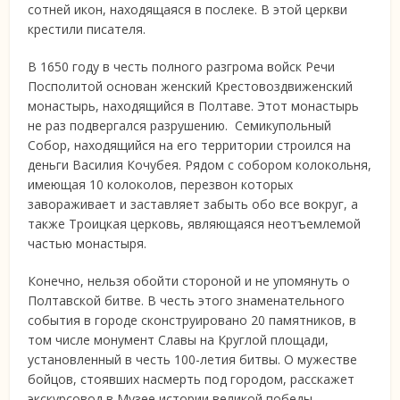
сотней икон, находящаяся в послеке. В этой церкви
крестили писателя.
В 1650 году в честь полного разгрома войск Речи
Посполитой основан женский Крестовоздвиженский
монастырь, находящийся в Полтаве. Этот монастырь
не раз подвергался разрушению. Семикупольный
Собор, находящийся на его территории строился на
деньги Василия Кочубея. Рядом с собором колокольня,
имеющая 10 колоколов, перезвон которых
завораживает и заставляет забыть обо все вокруг, а
также Троицкая церковь, являющаяся неотъемлемой
частью монастыря.
Конечно, нельзя обойти стороной и не упомянуть о
Полтавской битве. В честь этого знаменательного
события в городе сконструировано 20 памятников, в
том числе монумент Славы на Круглой площади,
установленный в честь 100-летия битвы. О мужестве
бойцов, стоявших насмерть под городом, расскажет
экскурсовод в Музее истории великой победы.