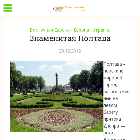
Восточная Европа
Европа
Украина
•
•
Знаменитая Полтава
28.12.2012
Полтава –
поистине
мировой
город,
расположен
ный на
левом
берегу
притока
Днепра
—
реки
Ворсклы и