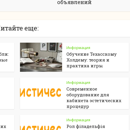
объявлений
итайте еще:
Информация
бли:
Обучение Техасскому
вые
Холдему: теория и
практика игры
Информация
Современное
оборудование для
кабинета эстетических
процедур
Информация
них
Рол філадельфія