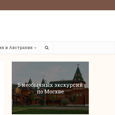
ия и Австралия
5 необычных экскурсий
по Москве