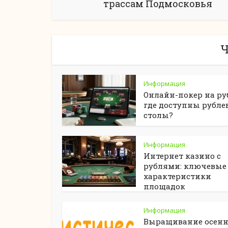
трассам Подмосковья
Ч
Информация
Онлайн-покер на ру
где доступны рубле
столы?
Информация
Интернет казино с
рублями: ключевые
характеристики
площадок
Информация
Выращивание осен