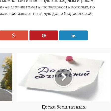
 можно найти известную как заядлым игрокам,
 также слот-автоматы, популярность которых, по
рам, превышает на целую долю (подробнее об
Доска бесплатных