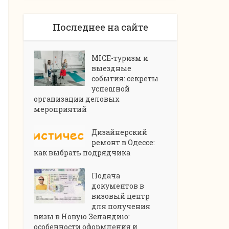
Последнее на сайте
MICE-туризм и
выездные
события: секреты
успешной
организации деловых
мероприятий
Дизайнерский
ремонт в Одессе:
как выбрать подрядчика
Подача
документов в
визовый центр
для получения
визы в Новую Зеландию:
особенности оформления и