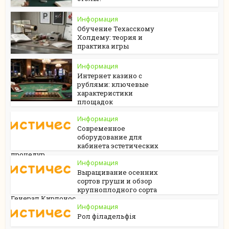
Информация
Обучение Техасскому
Холдему: теория и
практика игры
Информация
Интернет казино с
рублями: ключевые
характеристики
площадок
Информация
Современное
оборудование для
кабинета эстетических
процедур
Информация
Выращивание осенних
сортов груши и обзор
крупноплодного сорта
Генерал Кирпонос
Информация
Рол філадельфія