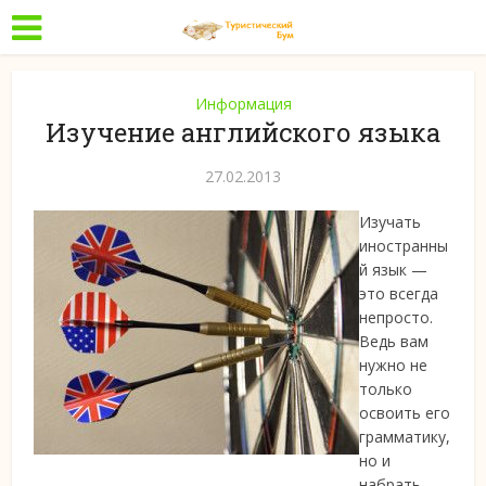
Информация
Изучение английского языка
27.02.2013
Изучать
иностранны
й язык —
это всегда
непросто.
Ведь вам
нужно не
только
освоить его
грамматику,
но и
набрать