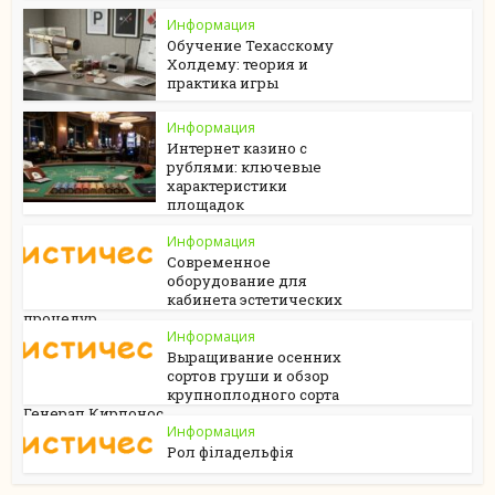
Информация
Обучение Техасскому
Холдему: теория и
практика игры
Информация
Интернет казино с
рублями: ключевые
характеристики
площадок
Информация
Современное
оборудование для
кабинета эстетических
процедур
Информация
Выращивание осенних
сортов груши и обзор
крупноплодного сорта
Генерал Кирпонос
Информация
Рол філадельфія