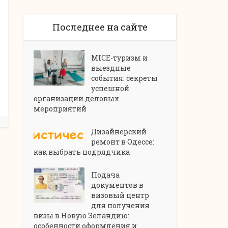
Последнее на сайте
MICE-туризм и
выездные
события: секреты
успешной
организации деловых
мероприятий
Дизайнерский
ремонт в Одессе:
как выбрать подрядчика
Подача
документов в
визовый центр
для получения
визы в Новую Зеландию:
особенности оформления и