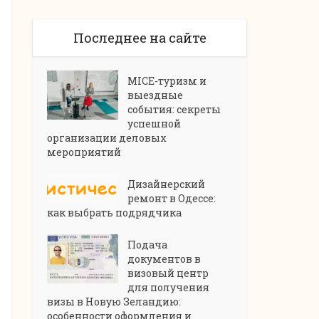
Последнее на сайте
MICE-туризм и
выездные
события: секреты
успешной
организации деловых
мероприятий
Дизайнерский
ремонт в Одессе:
как выбрать подрядчика
Подача
документов в
визовый центр
для получения
визы в Новую Зеландию:
особенности оформления и