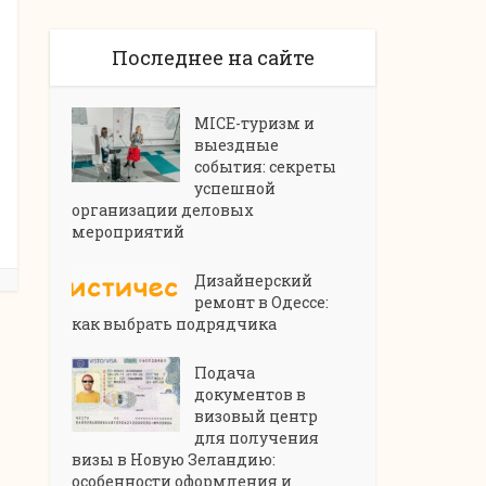
Последнее на сайте
MICE-туризм и
выездные
события: секреты
успешной
организации деловых
мероприятий
Дизайнерский
ремонт в Одессе:
как выбрать подрядчика
Подача
документов в
визовый центр
для получения
визы в Новую Зеландию:
особенности оформления и