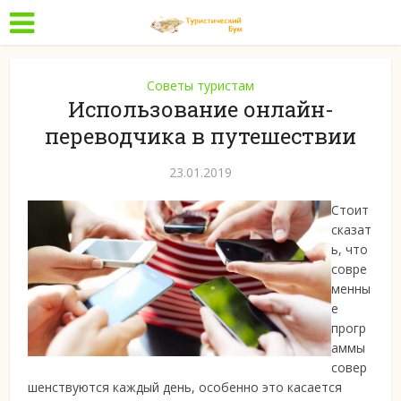
Советы туристам
Использование онлайн-
переводчика в путешествии
23.01.2019
Стоит
сказат
ь, что
совре
менны
е
прогр
аммы
совер
шенствуются каждый день, особенно это касается