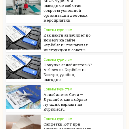
MICE-туризм и
выездные события:
секреты успешной
организации деловых
мероприятий
Советы туристам
Как найти авиабилет по
номеру на сайте
Kupibilet.ru: пошаговая
инструкция и советы
Советы туристам
Покупка авиабилетов S7
Airlines на Kupibilet.ru:
Быстро, удобно,
выгодно
Советы туристам
Авиабилеты Сочи —
Душанбе: как выбрать
лучший вариант на
Kupibilet.ru
Советы туристам
Салфетки КФТ при