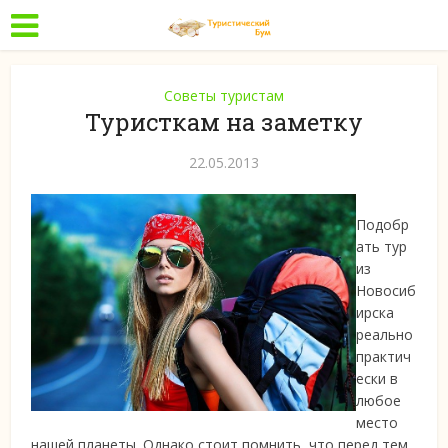
Советы туристам
Туристкам на заметку
22.05.2013
Подобр
ать тур
из
Новосиб
ирска
реально
практич
ески в
любое
место
нашей планеты. Однако стоит помнить, что перед тем