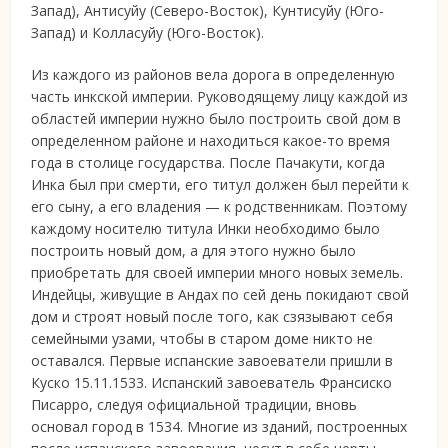
Запад), Антисуйу (Северо-Восток), Кунтисуйу (Юго-
Запад) и Колласуйу (Юго-Восток).
Из каждого из районов вела дорога в определенную
часть инкской империи. Руководящему лицу каждой из
областей империи нужно было построить свой дом в
определенном районе и находиться какое-то время
года в столице государства. После Пачакути, когда
Инка был при смерти, его титул должен был перейти к
его сыну, а его владения — к родственникам. Поэтому
каждому носителю титула Инки необходимо было
построить новый дом, а для этого нужно было
приобретать для своей империи много новых земель.
Индейцы, живущие в Андах по сей день покидают свой
дом и строят новый после того, как сзязывают себя
семейными узами, чтобы в старом доме никто не
оставался. Первые испанские завоеватели пришли в
Куско 15.11.1533. Испанский завоеватель Франсиско
Писарро, следуя официальной традиции, вновь
основал город в 1534. Многие из зданий, построенных