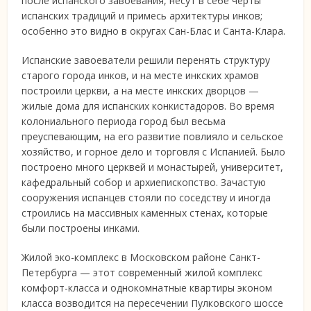
после испанского завоевания, несут в себе черты
испанских традиций и примесь архитектуры инков;
особенно это видно в округах Сан-Блас и Санта-Клара.
Испанские завоеватели решили перенять структуру
старого города инков, и на месте инкских храмов
построили церкви, а на месте инкских дворцов —
жилые дома для испанских конкистадоров. Во время
колониального периода город был весьма
преуспевающим, на его развитие повлияло и сельское
хозяйство, и горное дело и торговля с Испанией. Было
построено много церквей и монастырей, университет,
кафедральный собор и архиепископство. Зачастую
сооружения испанцев стояли по соседству и иногда
строились на массивных каменных стенах, которые
были построены инками.
Жилой эко-комплекс в Московском районе Санкт-
Петербурга — этот современный жилой комплекс
комфорт-класса и однокомнатные квартиры эконом
класса возводится на пересечении Пулковского шоссе