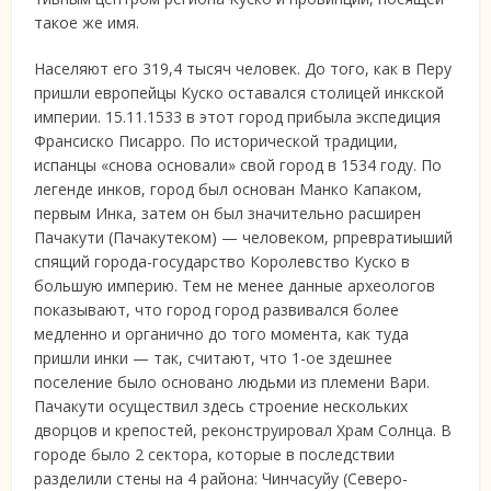
такое же
имя.
Населяют его 319,4 тысяч человек. До того, как в Перу
пришли европейцы Куско оставался столицей инкской
империи. 15.11.1533 в этот город прибыла экспедиция
Франсиско Писарро. По исторической традиции,
испанцы «снова основали» свой город в 1534 году. По
легенде инков, город был основан Манко Капаком,
первым Инка, затем он был значительно расширен
Пачакути (Пачакутеком) — человеком, рпревратиыший
спящий города-государство Королевство Куско в
большую империю. Тем не менее данные археологов
показывают, что город город развивался более
медленно и органично до того момента, как туда
пришли инки — так, считают, что 1-ое здешнее
поселение было основано людьми из племени Вари.
Пачакути осуществил здесь строение нескольких
дворцов и крепостей, реконструировал Храм Солнца. В
городе было 2 сектора, которые в последствии
разделили стены на 4 района: Чинчасуйу (Северо-