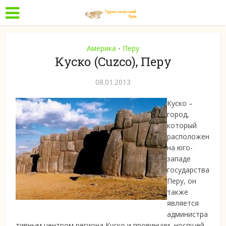
Америка
Перу
•
Куско (Cuzco), Перу
08.01.2013
Куско –
город,
который
расположен
на юго-
западе
государства
Перу, он
также
является
администра
тивным центром региона Куско и провинции, носящей