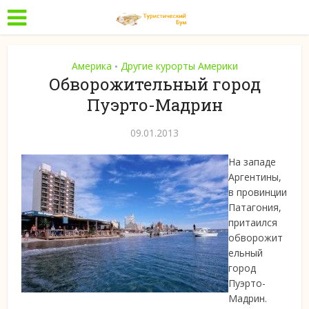
Америка
Другие курорты Америки
•
Обворожительный город
Пуэрто-Мадрин
09.01.2013
На западе
Аргентины,
в провинции
Патагония,
притаился
обворожит
ельный
город
Пуэрто-
Мадрин.