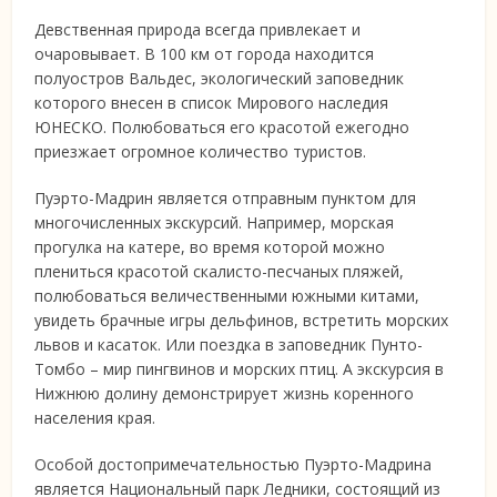
Девственная природа всегда
привлекает и
очаровывает. В 100 км от города находится
полуостров Вальдес, экологический заповедник
которого внесен в список Мирового наследия
ЮНЕСКО. Полюбоваться его красотой ежегодно
приезжает огромное количество туристов.
Пуэрто-Мадрин является отправным пунктом для
многочисленных экскурсий. Например, морская
прогулка на катере, во время которой можно
плениться красотой скалисто-песчаных пляжей,
полюбоваться величественными южными китами,
увидеть брачные игры дельфинов, встретить морских
львов и касаток. Или поездка в заповедник Пунто-
Томбо – мир пингвинов и морских птиц. А экскурсия в
Нижнюю долину демонстрирует жизнь коренного
населения края.
Особой достопримечательностью Пуэрто-Мадрина
является Национальный парк Ледники, состоящий из