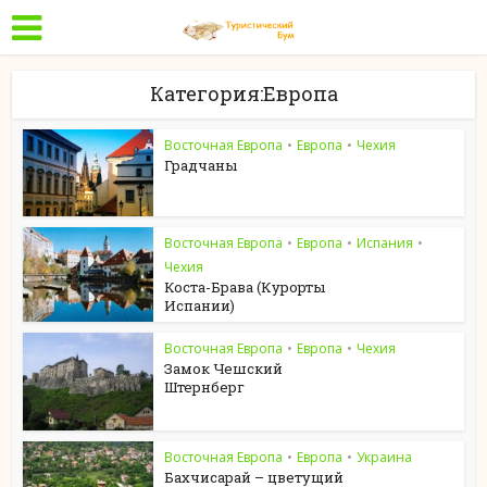
Категория:Европа
Восточная Европа
•
Европа
•
Чехия
Градчаны
Восточная Европа
•
Европа
•
Испания
•
Чехия
Коста-Брава (Курорты
Испании)
Восточная Европа
•
Европа
•
Чехия
Замок Чешский
Штернберг
Восточная Европа
•
Европа
•
Украина
Бахчисарай – цветущий