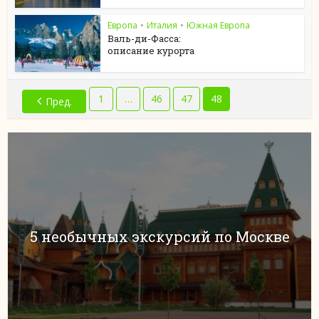
Европа
•
Италия
•
Южная Европа
Валь-ди-Фасса:
описание курорта
1
…
46
47
48
Пред.
5 необычных экскурсий по Москве