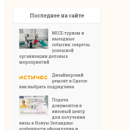
Последнее на сайте
MICE-туризм и
выездные
события: секреты
успешной
организации деловых
мероприятий
Дизайнерский
ремонт в Одессе:
как выбрать подрядчика
Подача
документов в
визовый центр
для получения
визы в Новую Зеландию:
особенности оформления и