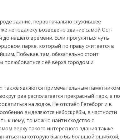
ороде здание, первоначально служившее
 же неподалёку возведено здание самой Ост-
 до нашего времени. Если прогуляться чуть
орцовом парке, который по праву считается в
йшим. Побывав там, обязательно стоит
ы полюбоваться с её верха городом и
en также являются примечательным памятником
вокруг рва располагается прекрасный парк, а по
катиться на лодке. Не отстаёт Гетеборг и в
 особенно выделяются небоскрёбы, в частности
ть к нему, то можно найти сходство с
амом верху такого интересного здания также
одняться на которую было бы большой ошибкой,