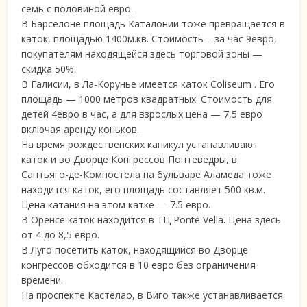
семь с половиной евро.
В Барселоне площадь Каталонии тоже превращается в
каток, площадью 1400м.кв. Стоимость – за час 9евро,
покупателям находящейся здесь торговой зоны —
скидка 50%.
В Галисии, в Ла-Корунье имеется каток Coliseum . Его
площадь — 1000 метров квадратных. Стоимость для
детей 4евро в час, а для взрослых цена — 7,5 евро
включая аренду коньков.
На время рождественских каникул устанавливают
каток и во Дворце Конгрессов Понтеведры, в
Сантьяго-де-Компостела на бульваре Аламеда тоже
находится каток, его площадь составляет 500 кв.м.
Цена катания на этом катке — 7.5 евро.
В Оренсе каток находится в ТЦ Ponte Vella. Цена здесь
от 4 до 8,5 евро.
В Луго посетить каток, находящийся во Дворце
конгрессов обходится в 10 евро без ограничения
времени.
На проспекте Кастелао, в Виго также устанавливается