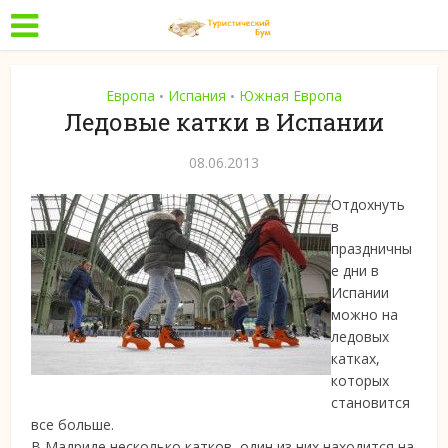
Европа
Испания
Южная Европа
•
•
Ледовые катки в Испании
08.06.2013
Отдохнуть
в
праздничны
е дни в
Испании
можно на
ледовых
катках,
которых
становится
все больше.
В Мадриде несколько катков, один из них находится на