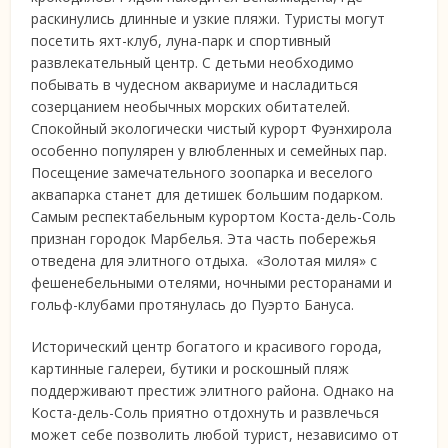
раскинулись длинные и узкие пляжи. Туристы могут
посетить яхт-клуб, луна-парк и спортивный
развлекательный центр. С детьми необходимо
побывать в чудесном аквариуме и насладиться
созерцанием необычных морских обитателей.
Спокойный экологически чистый курорт Фуэнхирола
особенно популярен у влюбленных и семейных пар.
Посещение замечательного зоопарка и веселого
аквапарка станет для детишек большим подарком.
Самым респектабельным курортом Коста-дель-Соль
признан городок Марбелья. Эта часть побережья
отведена для элитного отдыха. «Золотая миля» с
фешенебельными отелями, ночными ресторанами и
гольф-клубами протянулась до Пуэрто Бануса.
Исторический центр богатого и красивого города,
картинные галереи, бутики и роскошный пляж
поддерживают престиж элитного района. Однако на
Коста-дель-Соль приятно отдохнуть и развлечься
может себе позволить любой турист, независимо от