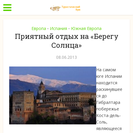
Европа
Испания
Южная Европа
•
•
Приятный отдых на «Берегу
Солнца»
08.06.2013
На самом
юге Испании
находится
раскинувшее
ся до
Гибралтара
побережье
Коста-дель-
Соль,
являющееся