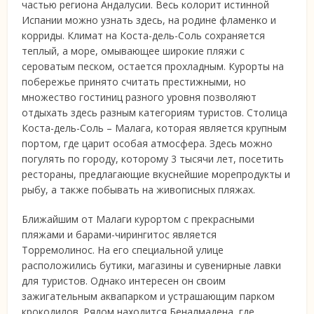
частью региона Андалусии. Весь колорит истинной
Испании можно узнать здесь, на родине фламенко и
корриды.
Климат на Коста-дель-Соль сохраняется
теплый, а море, омывающее широкие пляжи с
сероватым песком, остается прохладным. Курорты на
побережье принято считать престижными, но
множество гостиниц разного уровня позволяют
отдыхать здесь разным категориям туристов. Столица
Коста-дель-Соль – Малага, которая является крупным
портом, где царит особая атмосфера. Здесь можно
погулять по городу, которому 3 тысячи лет, посетить
рестораны, предлагающие вкуснейшие морепродукты и
рыбу, а также побывать на живописных пляжах.
Ближайшим от Малаги курортом с прекрасными
пляжами и барами-чирингитос является
Торремолинос. На его специальной улице
расположились бутики, магазины и сувенирные лавки
для туристов. Однако интересен он своим
зажигательным аквапарком и устрашающим парком
крокодилов. Рядом находится Беналмадена, где