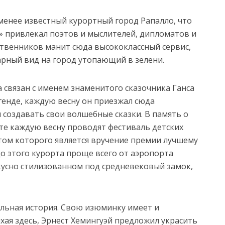
 менее известный курортный город Рапалло, что
» привлекал поэтов и мыслителей, дипломатов и
ственников манит сюда высококлассный сервис,
рный вид на город утопающий в зелени.
 связан с именем знаменитого сказочника Ганса
генде, каждую весну он приезжал сюда
 создавать свои волшебные сказки. В память о
те каждую весну проводят фестиваль детских
том которого является вручение премии лучшему
о этого курорта проще всего от аэропорта
скусно стилизованном под средневековый замок,
ельная история. Свою изюминку имеет и
хая здесь, Эрнест Хемингуэй предложил украсить