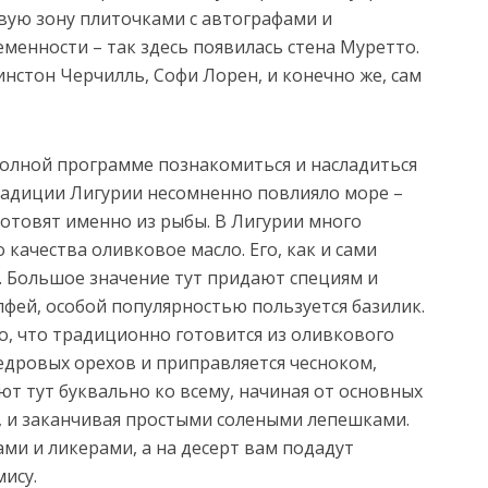
вую зону плиточками с автографами и
менности – так здесь появилась стена Муретто.
нстон Черчилль, Софи Лорен, и конечно же, сам
полной программе познакомиться и насладиться
радиции Лигурии несомненно повлияло море –
отовят именно из рыбы. В Лигурии много
 качества оливковое масло. Его, как и сами
. Большое значение тут придают специям и
лфей, особой популярностью пользуется базилик.
о, что традиционно готовится из оливкового
кедровых орехов и приправляется чесноком,
ют тут буквально ко всему, начиная от основных
o», и заканчивая простыми солеными лепешками.
ми и ликерами, а на десерт вам подадут
ису.