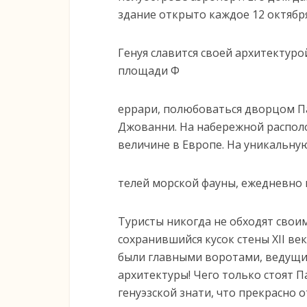
здание открыто каждое 12 октябр
Генуя славится своей архитектур
площади Ф
еррари, полюбоваться дворцом Па
Джованни. На набережной распол
величине в Европе. На уникальн
телей морской фауны, ежедневно 
Туристы никогда не обходят свои
сохранившийся кусок стены ХІІ век
были главными воротами, ведущим
архитектуры! Чего только стоят 
генуэзской знати, что прекрасно о