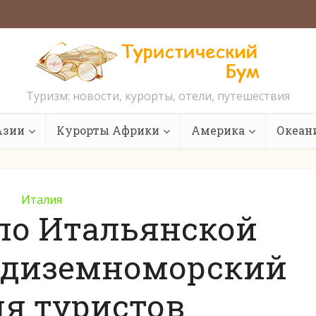
Туризм: новости, курорты, отели, путешествия
Азии
Курорты Африки
Америка
Океан
Италия
по Итальянской
редиземноморский
ля туристов