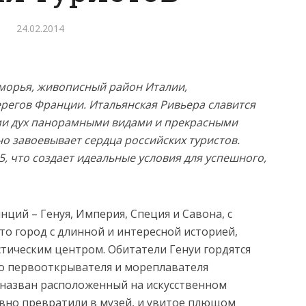
24.02.2014
морья, живописный район Италии,
регов Франции. Итальянская Ривьера славится
ми дух панорамными видами и прекрасными
о завоевывает сердца российских туристов.
5, что создает идеальные условия для успешного,
нций – Генуя, Империя, Специя и Савона, с
то город с длинной и интересной историей,
стическим центром. Обитатели Генуи гордятся
го первооткрывателя и мореплавателя
ь назван расположенный на искусственном
авно превратили в музей, и увитое плющом