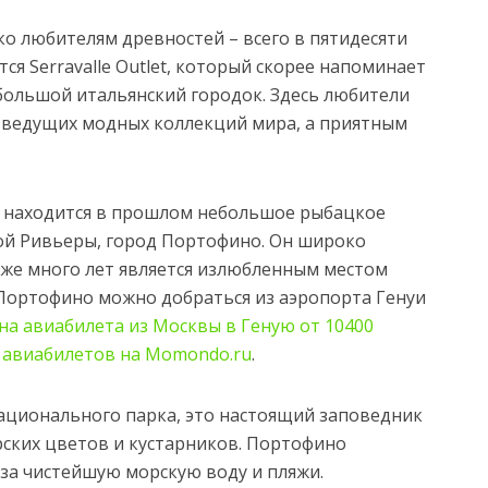
ко любителям древностей – всего в пятидесяти
ся Serravalle Outlet, который скорее напоминает
большой итальянский городок. Здесь любители
 ведущих модных коллекций мира, а приятным
 находится в прошлом небольшое рыбацкое
ой Ривьеры, город Портофино. Он широко
уже много лет является излюбленным местом
В Портофино можно добраться из аэропорта Генуи
на авиабилета из Москвы в Геную от 10400
к авиабилетов на Momondo.ru
.
ационального парка, это настоящий заповедник
ских цветов и кустарников. Портофино
»за чистейшую морскую воду и пляжи.