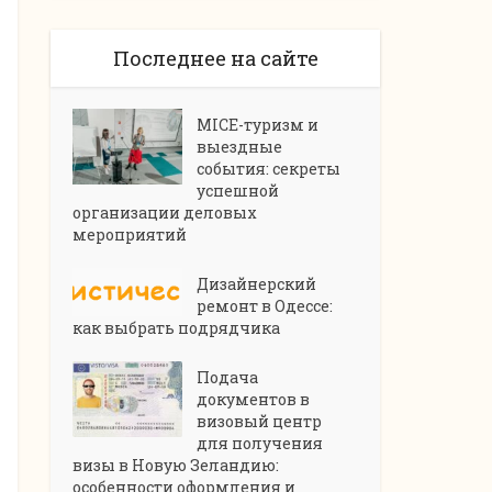
Последнее на сайте
MICE-туризм и
выездные
события: секреты
успешной
организации деловых
мероприятий
Дизайнерский
ремонт в Одессе:
как выбрать подрядчика
Подача
документов в
визовый центр
для получения
визы в Новую Зеландию:
особенности оформления и