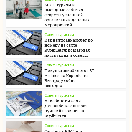
MICE-туризм и
выездные события:
секреты успешной
организации деловых
мероприятий
Советы туристам
Как найти авиабилет по
номеру на сайте
Kupibilet.ru: пошаговая
инструкция и советы
Советы туристам
Покупка авиабилетов S7
Airlines на Kupibilet.ru:
Быстро, удобно,
выгодно
Советы туристам
Авиабилеты Сочи —
Душанбе: как выбрать
лучший вариант на
Kupibilet.ru
Советы туристам
Салфетки КФТ при