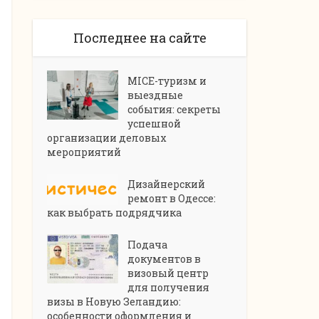
Последнее на сайте
MICE-туризм и
выездные
события: секреты
успешной
организации деловых
мероприятий
Дизайнерский
ремонт в Одессе:
как выбрать подрядчика
Подача
документов в
визовый центр
для получения
визы в Новую Зеландию:
особенности оформления и