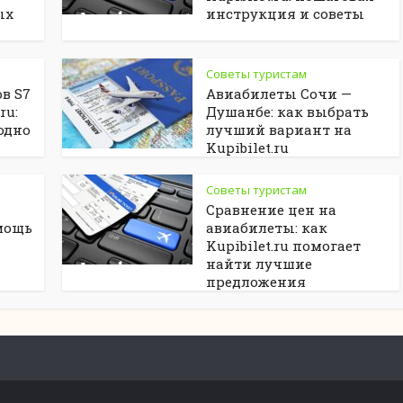
ых
инструкция и советы
Советы туристам
в S7
Авиабилеты Сочи —
ru:
Душанбе: как выбрать
одно
лучший вариант на
Kupibilet.ru
Советы туристам
Сравнение цен на
мощь
авиабилеты: как
Kupibilet.ru помогает
найти лучшие
предложения