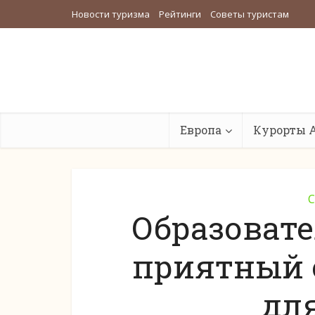
Новости туризма
Рейтинги
Советы туристам
Европа
Курорты 
С
Образоват
приятный 
дл