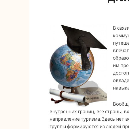
В связ
коммун
путеше
впечат
образо
им пре
достоп
овладе
навыка
Вообще
внутренних границ, все страны, в
направление туризма. Здесь нет в
группы формируются из людей пр